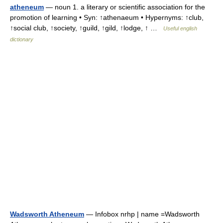
atheneum
— noun 1. a literary or scientific association for the
promotion of learning • Syn: ↑athenaeum • Hypernyms: ↑club,
↑social club, ↑society, ↑guild, ↑gild, ↑lodge, ↑ …
Useful english
dictionary
Wadsworth Atheneum
— Infobox nrhp | name =Wadsworth