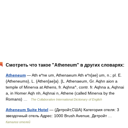
Смотреть что такое "Atheneum" в других словарях:
Atheneum
— Ath e*ne um, Athenaeum Ath e*n[ae] um, n.; pl. E.
{Atheneums}, L. {Athen[ae]a}. [L. Athenaeum, Gr. Aqhn aion a
temple of Minerva at Athens, fr. Aqhna^, contr. fr. Aqhna a, Aqhnai
a, in Homer Aqh nh, Aqhnai n, Athene (called Minerva by the
Romans) …
The Collaborative International Dictionary of English
Atheneum Suite Hotel
— (Детройт,США) Категория отеля: 3
звездочный отель Адрес: 1000 Brush Avenue, Детройт …
Каталог отелей