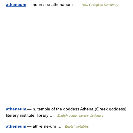
atheneum
— noun see athenaeum …
New Collegiate Dictionary
atheneum
— n. temple of the goddess Athena (Greek goddess);
literary institute; library …
English contemporary dictionary
atheneum
— ath·e·ne·um …
English syllables