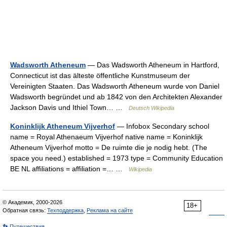
Wadsworth Atheneum
— Das Wadsworth Atheneum in Hartford,
Connecticut ist das älteste öffentliche Kunstmuseum der
Vereinigten Staaten. Das Wadsworth Atheneum wurde von Daniel
Wadsworth begründet und ab 1842 von den Architekten Alexander
Jackson Davis und Ithiel Town… …
Deutsch Wikipedia
Koninklijk Atheneum Vijverhof
— Infobox Secondary school
name = Royal Athenaeum Vijverhof native name = Koninklijk
Atheneum Vijverhof motto = De ruimte die je nodig hebt. (The
space you need.) established = 1973 type = Community Education
BE NL affiliations = affiliation =… …
Wikipedia
© Академик, 2000-2026
18+
Обратная связь:
Техподдержка
,
Реклама на сайте
👣 Путешествия