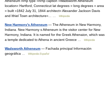
Atheneum nrhp type =nrhp caption =Wadsworth Atheneum
location= Hartford, Connecticut lat degrees = long degrees = area
= built =1842 July 31, 1844 architect= Alexander Jackson Davis
and Ithiel Town architecture=… …
Wikipedia
New Harmony's Atheneum
— The Atheneum in New Harmony,
Indiana. New Harmony s Atheneum is the visitor center for New
Harmony, Indiana. It is named for the Greek Athenaion, which was
a temple dedicated to Athena in ancient Greece …
Wikipedia
Wadsworth Atheneum
— Fachada principal Información
geográfica …
Wikipedia Español